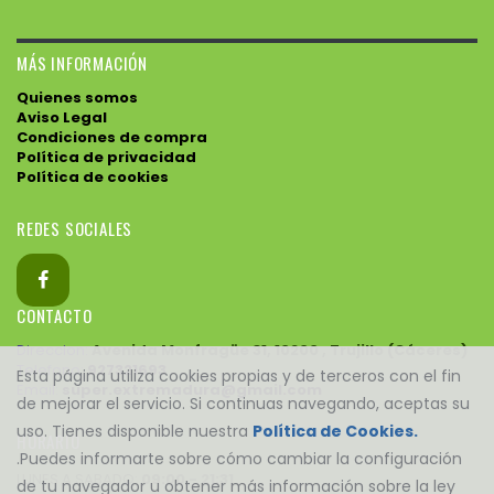
MÁS INFORMACIÓN
Quienes somos
Aviso Legal
Condiciones de compra
Política de privacidad
Política de cookies
REDES SOCIALES
CONTACTO
Direccion:
Avenida Monfragüe 31, 10200 , Trujillo (Cáceres)
Telefono:
927321693
Esta página utiliza cookies propias y de terceros con el fin
Email:
super.extremadura@gmail.com
de mejorar el servicio. Si continuas navegando, aceptas su
uso. Tienes disponible nuestra
Política de Cookies.
HORARIO
.Puedes informarte sobre cómo cambiar la configuración
LUNES A SABADO:
09:00 - 21:31
de tu navegador u obtener más información sobre la ley