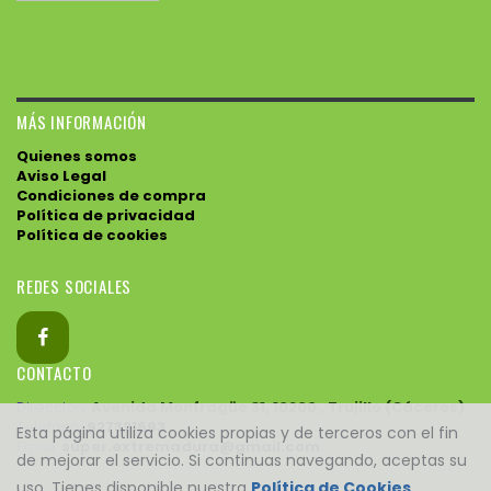
MÁS INFORMACIÓN
Quienes somos
Aviso Legal
Condiciones de compra
Política de privacidad
Política de cookies
REDES SOCIALES
CONTACTO
Direccion:
Avenida Monfragüe 31, 10200 , Trujillo (Cáceres)
Telefono:
927321693
Esta página utiliza cookies propias y de terceros con el fin
Email:
super.extremadura@gmail.com
de mejorar el servicio. Si continuas navegando, aceptas su
uso. Tienes disponible nuestra
Política de Cookies.