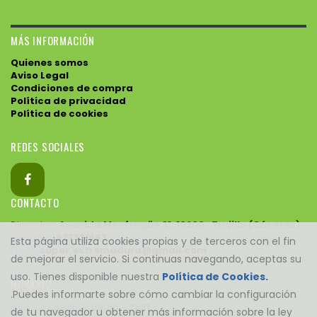
MÁS INFORMACIÓN
Quienes somos
Aviso Legal
Condiciones de compra
Política de privacidad
Política de cookies
REDES SOCIALES
CONTACTO
Direccion:
Avenida Monfragüe 31, 10200 , Trujillo (Cáceres)
Telefono:
927321693
Esta página utiliza cookies propias y de terceros con el fin
Email:
super.extremadura@gmail.com
de mejorar el servicio. Si continuas navegando, aceptas su
uso. Tienes disponible nuestra
Política de Cookies.
HORARIO
.Puedes informarte sobre cómo cambiar la configuración
LUNES A SABADO:
09:00 - 21:31
de tu navegador u obtener más información sobre la ley