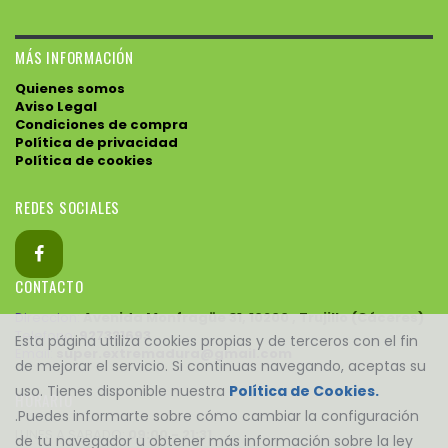
MÁS INFORMACIÓN
Quienes somos
Aviso Legal
Condiciones de compra
Política de privacidad
Política de cookies
REDES SOCIALES
CONTACTO
Direccion:
Avenida Monfragüe 31, 10200 , Trujillo (Cáceres)
Telefono:
927321693
Esta página utiliza cookies propias y de terceros con el fin
Email:
super.extremadura@gmail.com
de mejorar el servicio. Si continuas navegando, aceptas su
uso. Tienes disponible nuestra
Política de Cookies.
HORARIO
.Puedes informarte sobre cómo cambiar la configuración
LUNES A SABADO:
09:00 - 21:31
de tu navegador u obtener más información sobre la ley