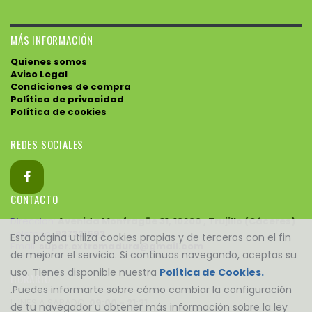
MÁS INFORMACIÓN
Quienes somos
Aviso Legal
Condiciones de compra
Política de privacidad
Política de cookies
REDES SOCIALES
CONTACTO
Direccion:
Avenida Monfragüe 31, 10200 , Trujillo (Cáceres)
Telefono:
927321693
Esta página utiliza cookies propias y de terceros con el fin
Email:
super.extremadura@gmail.com
de mejorar el servicio. Si continuas navegando, aceptas su
uso. Tienes disponible nuestra
Política de Cookies.
HORARIO
.Puedes informarte sobre cómo cambiar la configuración
LUNES A SABADO:
09:00 - 21:31
de tu navegador u obtener más información sobre la ley