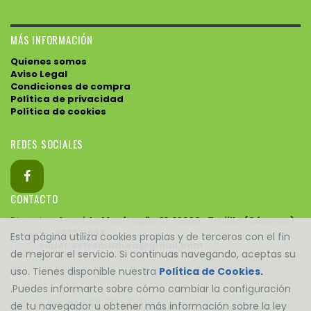
MÁS INFORMACIÓN
Quienes somos
Aviso Legal
Condiciones de compra
Política de privacidad
Política de cookies
REDES SOCIALES
CONTACTO
Direccion:
Avenida Monfragüe 31, 10200 , Trujillo (Cáceres)
Telefono:
927321693
Esta página utiliza cookies propias y de terceros con el fin
Email:
super.extremadura@gmail.com
de mejorar el servicio. Si continuas navegando, aceptas su
uso. Tienes disponible nuestra
Política de Cookies.
HORARIO
.Puedes informarte sobre cómo cambiar la configuración
LUNES A SABADO:
09:00 - 21:31
de tu navegador u obtener más información sobre la ley