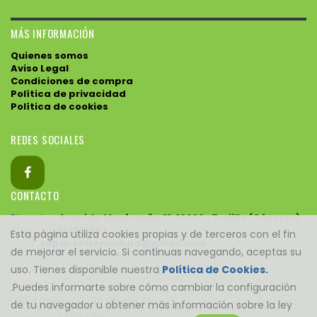
MÁS INFORMACIÓN
Quienes somos
Aviso Legal
Condiciones de compra
Política de privacidad
Política de cookies
REDES SOCIALES
CONTACTO
Direccion:
Avenida Monfragüe 31, 10200 , Trujillo (Cáceres)
Telefono:
927321693
Esta página utiliza cookies propias y de terceros con el fin
Email:
super.extremadura@gmail.com
de mejorar el servicio. Si continuas navegando, aceptas su
uso. Tienes disponible nuestra
Política de Cookies.
HORARIO
.Puedes informarte sobre cómo cambiar la configuración
LUNES A SABADO:
09:00 - 21:31
de tu navegador u obtener más información sobre la ley