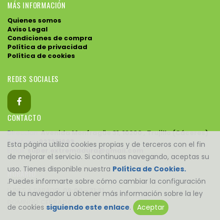
MÁS INFORMACIÓN
Quienes somos
Aviso Legal
Condiciones de compra
Política de privacidad
Política de cookies
REDES SOCIALES
CONTACTO
Direccion:
Avenida Monfragüe 31, 10200 , Trujillo (Cáceres)
Telefono:
927321693
Esta página utiliza cookies propias y de terceros con el fin
Email:
super.extremadura@gmail.com
de mejorar el servicio. Si continuas navegando, aceptas su
uso. Tienes disponible nuestra
Política de Cookies.
HORARIO
.Puedes informarte sobre cómo cambiar la configuración
LUNES A SABADO:
09:00 - 21:31
de tu navegador u obtener más información sobre la ley
DOMINGO
CERRADO
de cookies
siguiendo este enlace
.
Aceptar