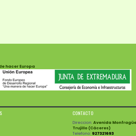
de hacer Europa
ES
CONTACTO
Direccion:
Avenida Monfragüe 3
Trujillo (Cáceres)
Telefono:
927321693