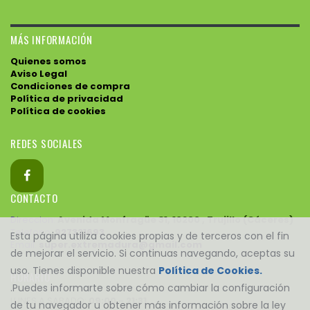
MÁS INFORMACIÓN
Quienes somos
Aviso Legal
Condiciones de compra
Política de privacidad
Política de cookies
REDES SOCIALES
CONTACTO
Direccion:
Avenida Monfragüe 31, 10200 , Trujillo (Cáceres)
Telefono:
927321693
Esta página utiliza cookies propias y de terceros con el fin
Email:
super.extremadura@gmail.com
de mejorar el servicio. Si continuas navegando, aceptas su
uso. Tienes disponible nuestra
Política de Cookies.
HORARIO
.Puedes informarte sobre cómo cambiar la configuración
LUNES A SABADO:
09:00 - 21:31
de tu navegador u obtener más información sobre la ley