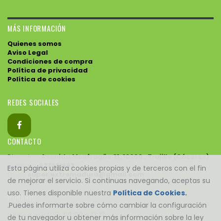
MÁS INFORMACIÓN
Quienes somos
Aviso Legal
Condiciones de compra
Política de privacidad
Política de cookies
REDES SOCIALES
CONTACTO
Direccion:
Avenida Monfragüe 31, 10200 , Trujillo (Cáceres)
Telefono:
927321693
Esta página utiliza cookies propias y de terceros con el fin
Email:
super.extremadura@gmail.com
de mejorar el servicio. Si continuas navegando, aceptas su
uso. Tienes disponible nuestra
Política de Cookies.
HORARIO
.Puedes informarte sobre cómo cambiar la configuración
LUNES A SABADO:
09:00 - 21:31
de tu navegador u obtener más información sobre la ley