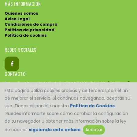
MÁS INFORMACIÓN
Quienes somos
Aviso Legal
Condiciones de compra
Política de privacidad
Política de cookies
REDES SOCIALES
CONTACTO
Direccion:
Avenida Monfragüe 31, 10200 , Trujillo (Cáceres)
Telefono:
927321693
Esta página utiliza cookies propias y de terceros con el fin
Email:
super.extremadura@gmail.com
de mejorar el servicio. Si continuas navegando, aceptas su
uso. Tienes disponible nuestra
Política de Cookies.
HORARIO
.Puedes informarte sobre cómo cambiar la configuración
LUNES A SABADO:
09:00 - 21:31
de tu navegador u obtener más información sobre la ley
DOMINGO
CERRADO
de cookies
siguiendo este enlace
.
Aceptar