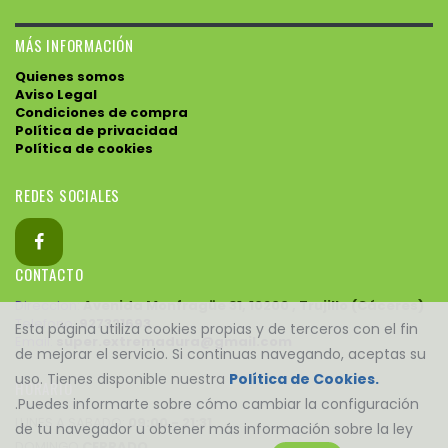
MÁS INFORMACIÓN
Quienes somos
Aviso Legal
Condiciones de compra
Política de privacidad
Política de cookies
REDES SOCIALES
CONTACTO
Direccion:
Avenida Monfragüe 31, 10200 , Trujillo (Cáceres)
Telefono:
927321693
Esta página utiliza cookies propias y de terceros con el fin
Email:
super.extremadura@gmail.com
de mejorar el servicio. Si continuas navegando, aceptas su
uso. Tienes disponible nuestra
Política de Cookies.
HORARIO
.Puedes informarte sobre cómo cambiar la configuración
LUNES A SABADO:
09:00 - 21:31
de tu navegador u obtener más información sobre la ley
DOMINGO
CERRADO