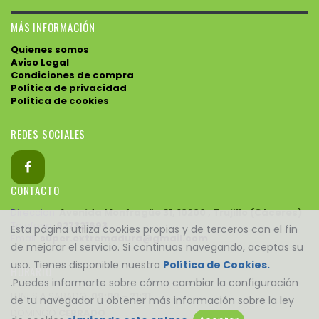
MÁS INFORMACIÓN
Quienes somos
Aviso Legal
Condiciones de compra
Política de privacidad
Política de cookies
REDES SOCIALES
CONTACTO
Direccion:
Avenida Monfragüe 31, 10200 , Trujillo (Cáceres)
Telefono:
927321693
Esta página utiliza cookies propias y de terceros con el fin
Email:
super.extremadura@gmail.com
de mejorar el servicio. Si continuas navegando, aceptas su
uso. Tienes disponible nuestra
Política de Cookies.
HORARIO
.Puedes informarte sobre cómo cambiar la configuración
LUNES A SABADO:
09:00 - 21:31
de tu navegador u obtener más información sobre la ley
DOMINGO
CERRADO