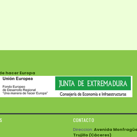
de hacer Europa
ES
CONTACTO
Direccion:
Avenida Monfragüe 3
Trujillo (Cáceres)