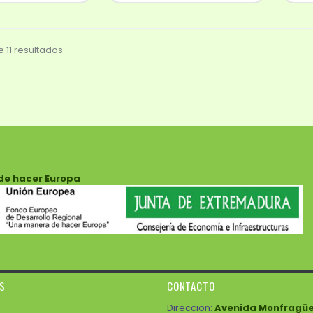
 11 resultados
de hacer Europa
ES
CONTACTO
Direccion:
Avenida Monfragüe 3