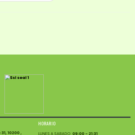
HORARIO
1, 10200 ,
LUNES A SABADO:
09:00 - 21:31