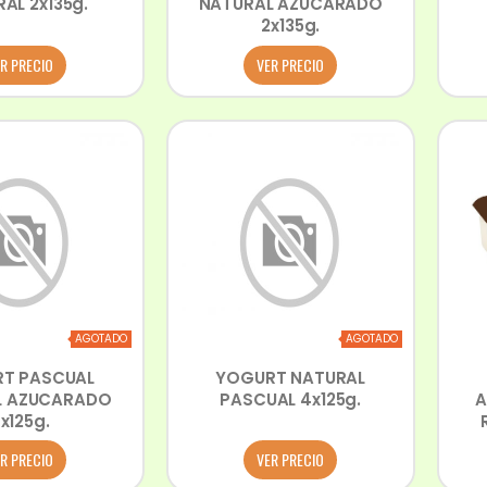
AL 2x135g.
NATURAL AZUCARADO
2x135g.
R PRECIO
VER PRECIO
AGOTADO
AGOTADO
T PASCUAL
YOGURT NATURAL
L AZUCARADO
PASCUAL 4x125g.
A
x125g.
R PRECIO
VER PRECIO