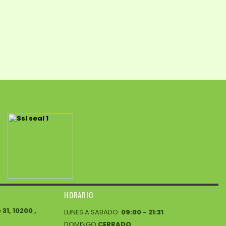
HORARIO
1, 10200 ,
LUNES A SABADO:
09:00 - 21:31
DOMINGO
CERRADO