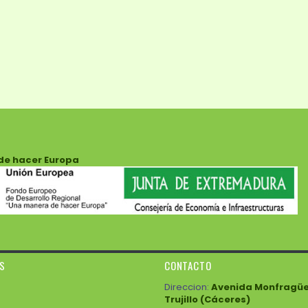
de hacer Europa
ES
CONTACTO
Direccion:
Avenida Monfragüe 3
Trujillo (Cáceres)