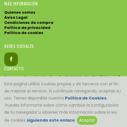
MÁS INFORMACIÓN
Quienes somos
Aviso Legal
Condiciones de compra
Política de privacidad
Política de cookies
REDES SOCIALES
CONTACTO
Direccion:
Avenida Monfragüe 31, 10200 , Trujillo (Cáceres)
Telefono:
927321693
Esta página utiliza cookies propias y de terceros con el fin
Email:
super.extremadura@gmail.com
de mejorar el servicio. Si continuas navegando, aceptas su
uso. Tienes disponible nuestra
Política de Cookies.
HORARIO
.Puedes informarte sobre cómo cambiar la configuración
LUNES A SABADO:
09:00 - 21:31
de tu navegador u obtener más información sobre la ley
DOMINGO
CERRADO
de cookies
siguiendo este enlace
.
Aceptar