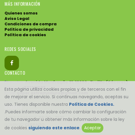
MÁS INFORMACIÓN
Quienes somos
Aviso Legal
Condiciones de compra
Política de privacidad
Política de cookies
REDES SOCIALES
CONTACTO
Direccion:
Avenida Monfragüe 31, 10200 , Trujillo (Cáceres)
Telefono:
927321693
Esta página utiliza cookies propias y de terceros con el fin
Email:
super.extremadura@gmail.com
de mejorar el servicio. Si continuas navegando, aceptas su
uso. Tienes disponible nuestra
Política de Cookies.
HORARIO
.Puedes informarte sobre cómo cambiar la configuración
LUNES A SABADO:
09:00 - 21:31
de tu navegador u obtener más información sobre la ley
DOMINGO
CERRADO
de cookies
siguiendo este enlace
.
Aceptar