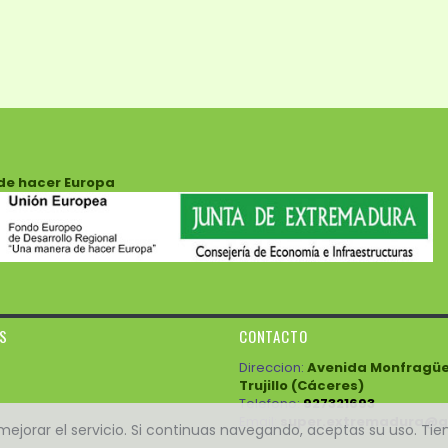
de hacer Europa
ES
CONTACTO
Direccion:
Avenida Monfragüe 3
Trujillo (Cáceres)
Telefono:
927321693
Email:
super.extremadura@g
e mejorar el servicio. Si continuas navegando, aceptas su uso. Ti