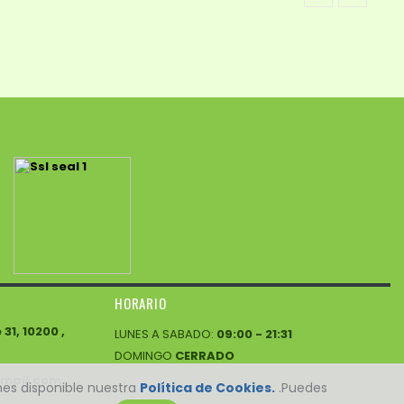
HORARIO
1, 10200 ,
LUNES A SABADO:
09:00 - 21:31
DOMINGO
CERRADO
mail.com
enes disponible nuestra
Política de Cookies.
.Puedes