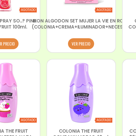
AGOTADO
AGOTADO
PRAY SO..? PINK
DON ALGODON SET MUJER LA VIE EN ROSE
RUIT 100ml.
(COLONIA+CREMA+ILUMINADOR+NECESER)
CO
R PRECIO
VER PRECIO
AGOTADO
AGOTADO
A THE FRUIT
COLONIA THE FRUIT
CO