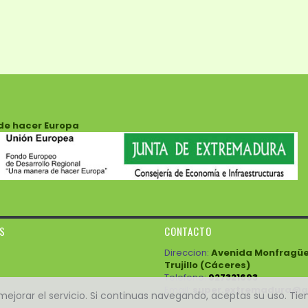
de hacer Europa
ES
CONTACTO
Direccion:
Avenida Monfragüe 3
Trujillo (Cáceres)
Telefono:
927321693
Email:
super.extremadura@g
e mejorar el servicio. Si continuas navegando, aceptas su uso. Ti