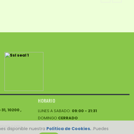
HORARIO
1, 10200 ,
LUNES A SABADO:
09:00 - 21:31
DOMINGO
CERRADO
mail.com
enes disponible nuestra
Política de Cookies.
.Puedes