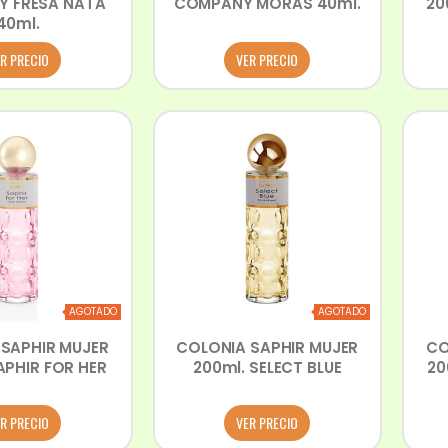
 FRESA NATA
COMPANY MORAS 40ml.
20
40ml.
R PRECIO
VER PRECIO
AGOTADO
AGOTADO
SAPHIR MUJER
COLONIA SAPHIR MUJER
CO
APHIR FOR HER
200ml. SELECT BLUE
20
R PRECIO
VER PRECIO