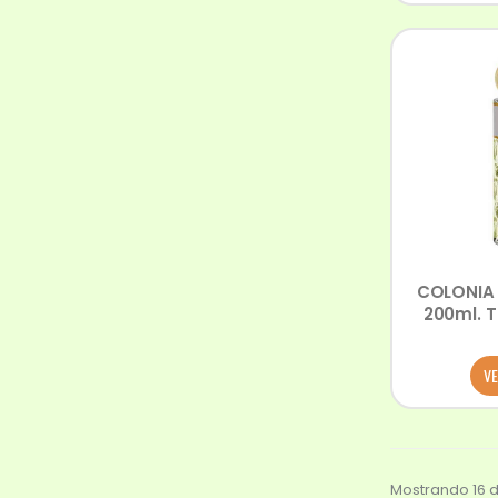
COLONIA 
200ml. 
VE
Mostrando 16 d