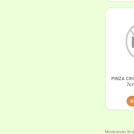
PINZA CR
7c
VE
Mostrando 16 d