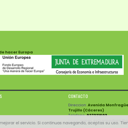
de hacer Europa
ES
CONTACTO
Direccion:
Avenida Monfragüe 3
Trujillo (Cáceres)
Telefono:
927321693
Email:
super.extremadura@g
e mejorar el servicio. Si continuas navegando, aceptas su uso. Ti