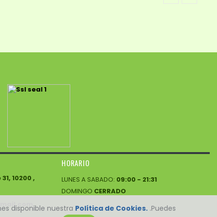
HORARIO
1, 10200 ,
LUNES A SABADO:
09:00 - 21:31
DOMINGO
CERRADO
mail.com
enes disponible nuestra
Política de Cookies.
.Puedes