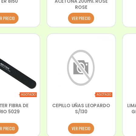
TER 8150
ACETONA 200ml. ROSE
ROSE
R PRECIO
VER PRECIO
AGOTADO
AGOTADO
TER FIBRA DE
CEPILLO UÑAS LEOPARDO
LIM
RIO 5029
S/130
G
R PRECIO
VER PRECIO