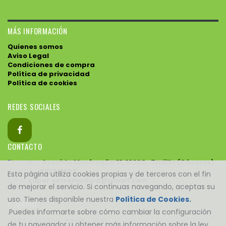
MÁS INFORMACIÓN
Quienes somos
Aviso Legal
Condiciones de compra
Política de privacidad
Política de cookies
REDES SOCIALES
CONTACTO
Direccion:
Avenida Monfragüe 31, 10200 , Trujillo (Cáceres)
Telefono:
927321693
Esta página utiliza cookies propias y de terceros con el fin
Email:
super.extremadura@gmail.com
de mejorar el servicio. Si continuas navegando, aceptas su
uso. Tienes disponible nuestra
Política de Cookies.
HORARIO
.Puedes informarte sobre cómo cambiar la configuración
LUNES A SABADO:
09:00 - 21:31
de tu navegador u obtener más información sobre la ley